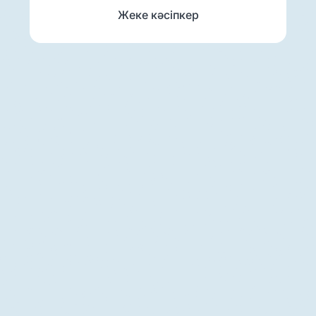
Жеке кәсіпкер