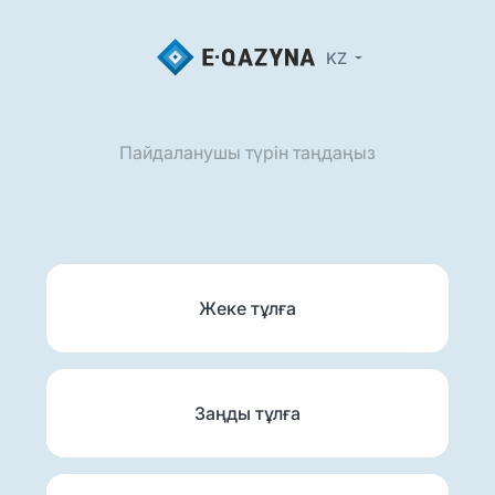
KZ
Пайдаланушы түрін таңдаңыз
Жеке тұлға
Заңды тұлға