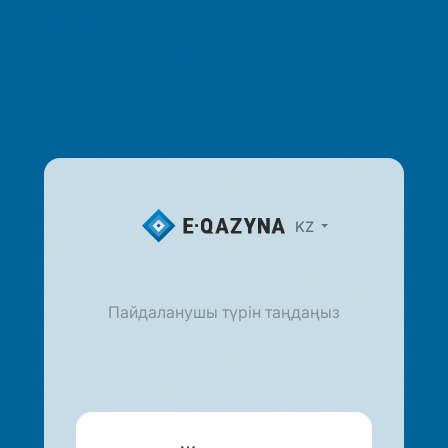
KZ
Пайдаланушы түрін таңдаңыз