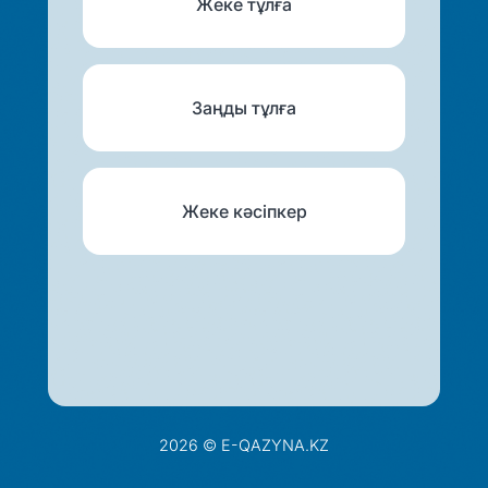
Жеке тұлға
Заңды тұлға
Жеке кәсіпкер
2026 © E-QAZYNA.KZ