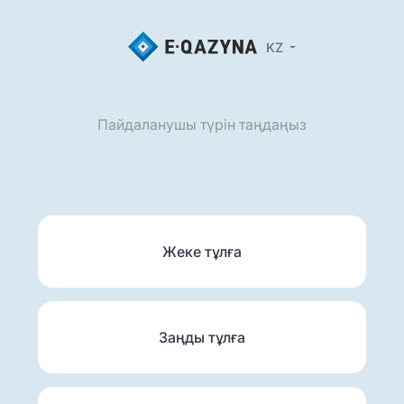
KZ
Пайдаланушы түрін таңдаңыз
Жеке тұлға
Заңды тұлға