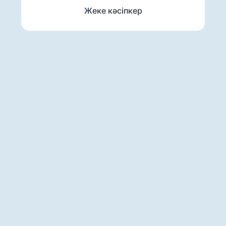
Жеке кәсіпкер