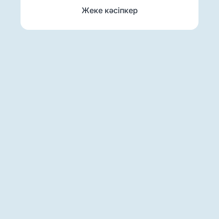
Жеке кәсіпкер