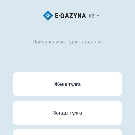
KZ
Пайдаланушы түрін таңдаңыз
Жеке тұлға
Заңды тұлға