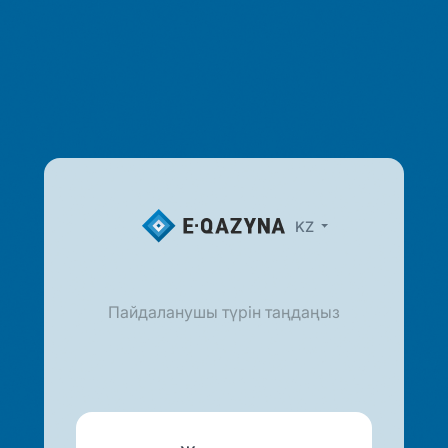
KZ
Пайдаланушы түрін таңдаңыз