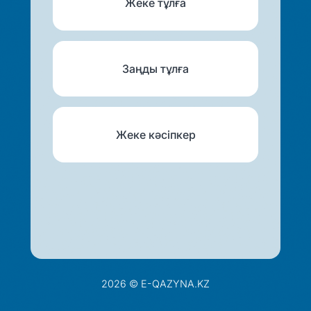
Жеке тұлға
Заңды тұлға
Жеке кәсіпкер
2026 © E-QAZYNA.KZ