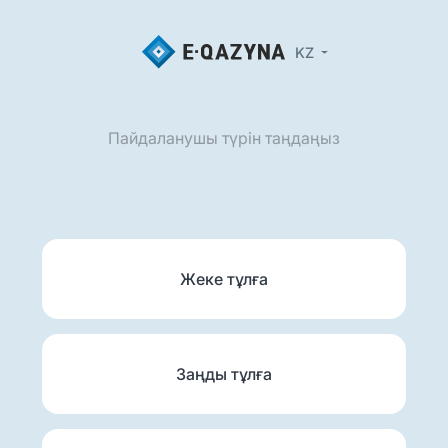
KZ
Пайдаланушы түрін таңдаңыз
Жеке тұлға
Заңды тұлға