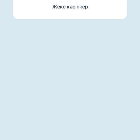
Жеке кәсіпкер