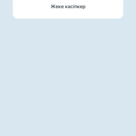
Жеке кәсіпкер