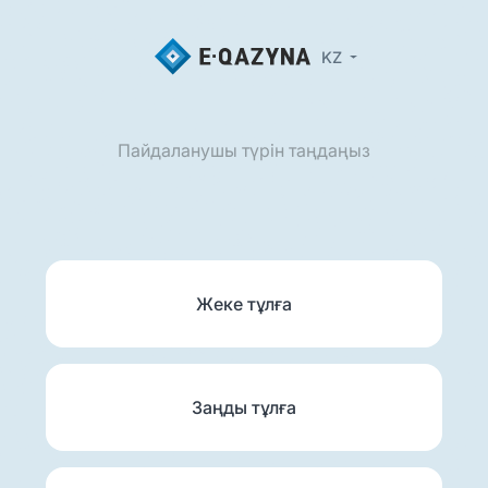
KZ
Пайдаланушы түрін таңдаңыз
Жеке тұлға
Заңды тұлға