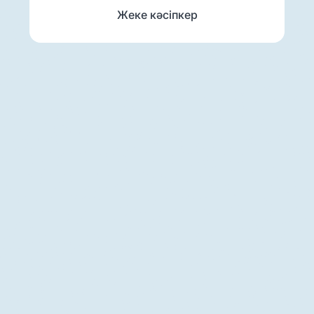
Жеке кәсіпкер