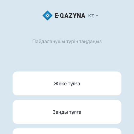
KZ
Пайдаланушы түрін таңдаңыз
Жеке тұлға
Заңды тұлға